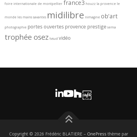
france3
foire internationale de montpellier
houzz
la provence
le
midilibre
ob'art
monde
les mains savantes
nimagine
portes ouvertes
provence prestige
photographie
sema
trophée osez
vidéo
tvsud
Copyright © 2026 Frédéric BLATIERE
–
OnePress
thème par