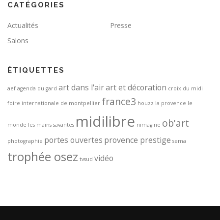
CATÉGORIES
Actualités
Presse
Salons
ÉTIQUETTES
art dans l'air
art et décoration
aef
agenda du gard
croix du midi
france3
foire internationale de montpellier
houzz
la provence
le
midilibre
ob'art
monde
les mains savantes
nimagine
portes ouvertes
provence prestige
photographie
sema
trophée osez
vidéo
tvsud