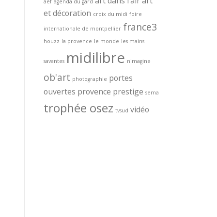
art dans l'air
art
aef
agenda du gard
et décoration
croix du midi
foire
france3
internationale de montpellier
houzz
la provence
le monde
les mains
midilibre
savantes
nimagine
ob'art
portes
photographie
ouvertes
provence prestige
sema
trophée osez
vidéo
tvsud