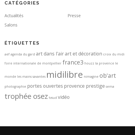
CATÉGORIES
Actualités
Presse
Salons
ÉTIQUETTES
art dans l'air
art et décoration
aef
agenda du gard
croix du midi
france3
foire internationale de montpellier
houzz
la provence
le
midilibre
ob'art
monde
les mains savantes
nimagine
portes ouvertes
provence prestige
photographie
sema
trophée osez
vidéo
tvsud