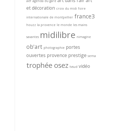
art dans l'air
art
aef
agenda du gard
et décoration
croix du midi
foire
france3
internationale de montpellier
houzz
la provence
le monde
les mains
midilibre
savantes
nimagine
ob'art
portes
photographie
ouvertes
provence prestige
sema
trophée osez
vidéo
tvsud