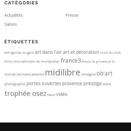
CATÉGORIES
Actualités
Presse
Salons
ÉTIQUETTES
art dans l'air
art et décoration
aef
agenda du gard
croix du midi
france3
foire internationale de montpellier
houzz
la provence
le
midilibre
ob'art
monde
les mains savantes
nimagine
portes ouvertes
provence prestige
photographie
sema
trophée osez
vidéo
tvsud