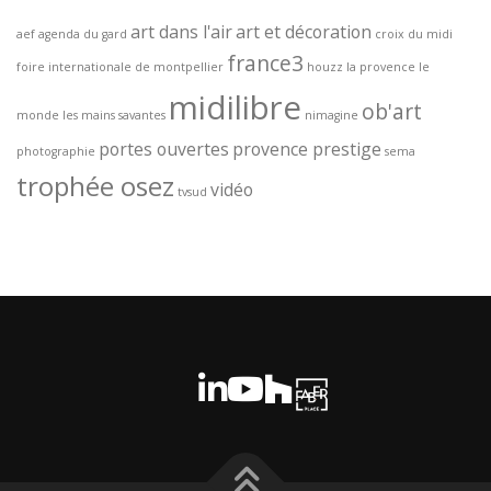
art dans l'air
art et décoration
aef
agenda du gard
croix du midi
france3
foire internationale de montpellier
houzz
la provence
le
midilibre
ob'art
monde
les mains savantes
nimagine
portes ouvertes
provence prestige
photographie
sema
trophée osez
vidéo
tvsud