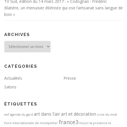
r
TV Sud, édition du 14 mars 2017 : « Codognan : Frédéric
Blatière, un menuisier ébéniste qui ose l’artisanat sans langue de
t
bois »
i
c
l
ARCHIVES
e
Archives
s
CATÉGORIES
Actualités
Presse
Salons
ÉTIQUETTES
art dans l'air
art et décoration
aef
agenda du gard
croix du midi
france3
foire internationale de montpellier
houzz
la provence
le