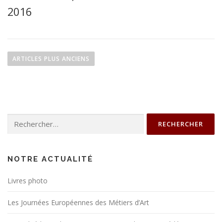
2016
N
a
ARTICLES PLUS ANCIENS
v
i
g
a
Rechercher :
t
i
o
n
NOTRE ACTUALITÉ
d
Livres photo
e
s
Les Journées Européennes des Métiers d’Art
a