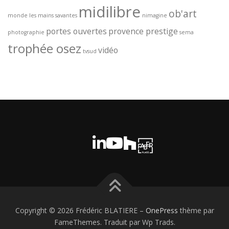
midilibre
ob'art
monde
les mains savantes
nimagine
portes ouvertes
provence prestige
photographie
sema
trophée osez
vidéo
tvsud
Copyright © 2026 Frédéric BLATIERE
–
OnePress
thème par
FameThemes. Traduit par Wp Trads.