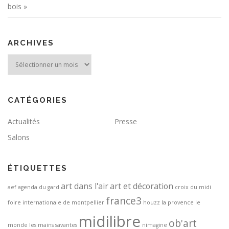
bois »
ARCHIVES
Archives
CATÉGORIES
Actualités
Presse
Salons
ÉTIQUETTES
art dans l'air
art et décoration
aef
agenda du gard
croix du midi
france3
foire internationale de montpellier
houzz
la provence
le
midilibre
ob'art
monde
les mains savantes
nimagine