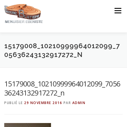
Aller
au
Menu
contenu
NOTRE EXPERTISE
NOS CRÉATIONS
15179008_10210999964012099_7
05636243132917272_N
NOTRE ACTUALITÉ
CONTACT
AVIS ★★★★★
15179008_10210999964012099_7056
36243132917272_n
PUBLIÉ LE
29 NOVEMBRE 2016
PAR
ADMIN