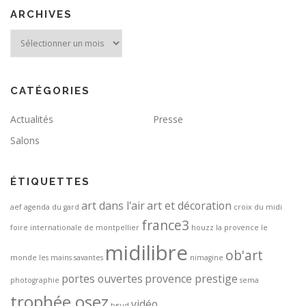
ARCHIVES
Archives
CATÉGORIES
Actualités
Presse
Salons
ÉTIQUETTES
art dans l'air
art et décoration
aef
agenda du gard
croix du midi
france3
foire internationale de montpellier
houzz
la provence
le
midilibre
ob'art
monde
les mains savantes
nimagine
portes ouvertes
provence prestige
photographie
sema
trophée osez
vidéo
tvsud