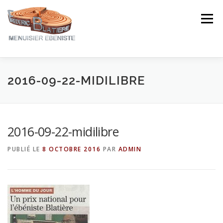
Aller
au
Menu
contenu
NOTRE EXPERTISE
NOS CRÉATIONS
2016-09-22-MIDILIBRE
NOTRE ACTUALITÉ
CONTACT
AVIS ★★★★★
2016-09-22-midilibre
PUBLIÉ LE
8 OCTOBRE 2016
PAR
ADMIN