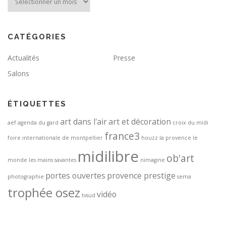
CATÉGORIES
Actualités
Presse
Salons
ÉTIQUETTES
art dans l'air
art et décoration
aef
agenda du gard
croix du midi
france3
foire internationale de montpellier
houzz
la provence
le
midilibre
ob'art
monde
les mains savantes
nimagine
portes ouvertes
provence prestige
photographie
sema
trophée osez
vidéo
tvsud