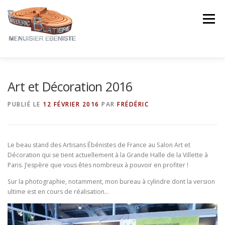
Aller
au
Menu
contenu
NOTRE EXPERTISE
NOS CRÉATIONS
Art et Décoration 2016
PUBLIÉ LE
12 FÉVRIER 2016
PAR
FRÉDÉRIC
NOTRE ACTUALITÉ
CONTACT
AVIS ★★★★★
Le beau stand des Artisans Ébénistes de France au Salon Art et
Décoration qui se tient actuellement à la Grande Halle de la Villette à
Paris. J’espère que vous êtes nombreux à pouvoir en profiter !
Sur la photographie, notamment, mon bureau à cylindre dont la version
ultime est en cours de réalisation…