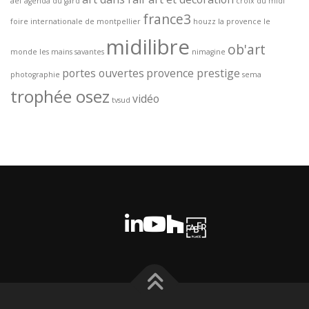
aef
agenda du gard
croix du midi
france3
foire internationale de montpellier
houzz
la provence
le
midilibre
ob'art
monde
les mains savantes
nimagine
portes ouvertes
provence prestige
photographie
sema
trophée osez
vidéo
tvsud