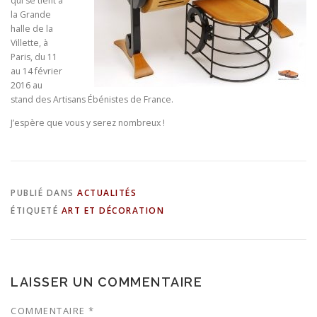
qui se tient à
la Grande
halle de la
Villette, à
Paris, du 11
au 14 février
2016 au
stand des Artisans Ébénistes de France.
J’espère que vous y serez nombreux !
PUBLIÉ DANS
ACTUALITÉS
ÉTIQUETÉ
ART ET DÉCORATION
LAISSER UN COMMENTAIRE
COMMENTAIRE
*