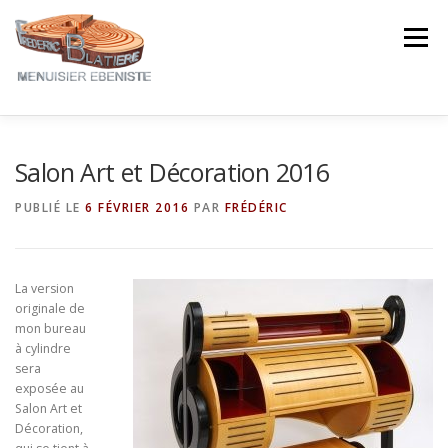
Aller
au
Menu
contenu
NOTRE EXPERTISE
NOS CRÉATIONS
Salon Art et Décoration 2016
PUBLIÉ LE
6 FÉVRIER 2016
PAR
FRÉDÉRIC
NOTRE ACTUALITÉ
CONTACT
AVIS ★★★★★
La version
originale de
mon bureau
à cylindre
sera
exposée au
Salon Art et
Décoration,