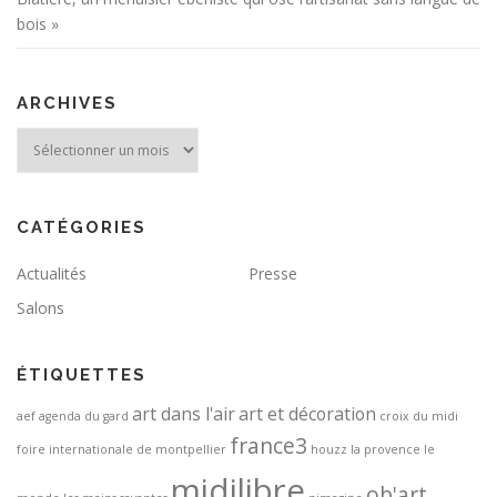
bois »
ARCHIVES
Archives
CATÉGORIES
Actualités
Presse
Salons
ÉTIQUETTES
art dans l'air
art et décoration
aef
agenda du gard
croix du midi
france3
foire internationale de montpellier
houzz
la provence
le
midilibre
ob'art