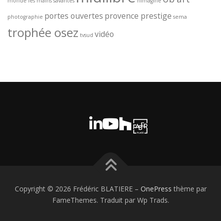
monde
les mains savantes
nimagine
portes ouvertes
provence prestige
photographie
sema
trophée osez
vidéo
tvsud
Copyright © 2026 Frédéric BLATIERE
–
OnePress
thème par
FameThemes. Traduit par Wp Trads.