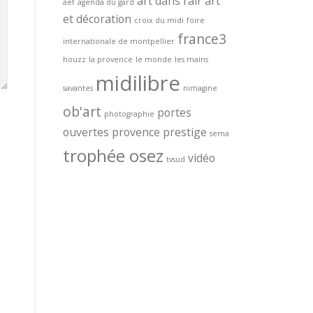
art dans l'air
art
aef
agenda du gard
et décoration
croix du midi
foire
france3
internationale de montpellier
houzz
la provence
le monde
les mains
midilibre
savantes
nimagine
ob'art
portes
photographie
ouvertes
provence prestige
sema
trophée osez
vidéo
tvsud