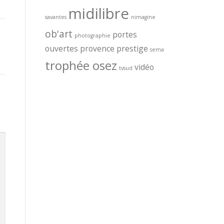
midilibre
savantes
nimagine
ob'art
portes
photographie
ouvertes
provence prestige
sema
trophée osez
vidéo
tvsud