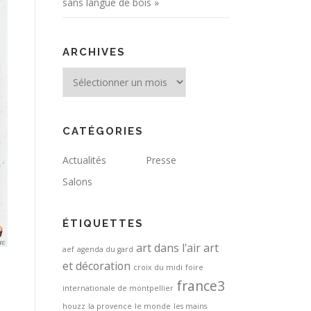
sans langue de bois »
ARCHIVES
Archives
CATÉGORIES
Actualités
Presse
Salons
ÉTIQUETTES
art dans l'air
art
aef
agenda du gard
et décoration
.
croix du midi
foire
france3
internationale de montpellier
houzz
la provence
le monde
les mains