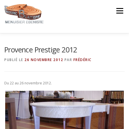
Aller
au
Menu
contenu
NOTRE EXPERTISE
NOS CRÉATIONS
Provence Prestige 2012
PUBLIÉ LE
26 NOVEMBRE 2012
PAR
FRÉDÉRIC
NOTRE ACTUALITÉ
CONTACT
AVIS ★★★★★
Du 22 au 26 novembre 2012.