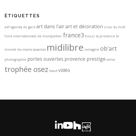
ÉTIQUETTES
art dans l'air
art et décoration
aef
agenda du gard
croix du midi
france3
foire internationale de montpellier
houzz
la provence
le
midilibre
ob'art
monde
les mains savantes
nimagine
portes ouvertes
provence prestige
photographie
sema
trophée osez
vidéo
tvsud