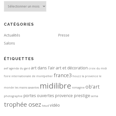
Archives
CATÉGORIES
Actualités
Presse
Salons
ÉTIQUETTES
art dans l'air
art et décoration
aef
agenda du gard
croix du midi
france3
foire internationale de montpellier
houzz
la provence
le
midilibre
ob'art
monde
les mains savantes
nimagine
portes ouvertes
provence prestige
photographie
sema
trophée osez
vidéo
tvsud