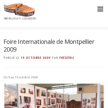
Aller
au
Menu
contenu
NOTRE EXPERTISE
NOS CRÉATIONS
Foire Internationale de Montpellier
2009
NOTRE ACTUALITÉ
CONTACT
AVIS ★★★★★
PUBLIÉ LE
19 OCTOBRE 2009
PAR
FRÉDÉRIC
Du 9 au 19 octobre 2009.