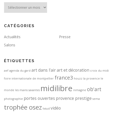
Archives
CATÉGORIES
Actualités
Presse
Salons
ÉTIQUETTES
art dans l'air
art et décoration
aef
agenda du gard
croix du midi
france3
foire internationale de montpellier
houzz
la provence
le
midilibre
ob'art
monde
les mains savantes
nimagine
portes ouvertes
provence prestige
photographie
sema
trophée osez
vidéo
tvsud