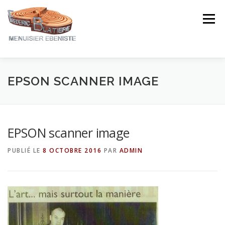
Aller
au
Menu
contenu
NOTRE EXPERTISE
NOS CRÉATIONS
EPSON SCANNER IMAGE
NOTRE ACTUALITÉ
CONTACT
AVIS ★★★★★
EPSON scanner image
PUBLIÉ LE
8 OCTOBRE 2016
PAR
ADMIN